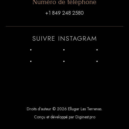
CocktailsVirgin​
Numéro de téléphone
Vodkas
Contacts
+1 849 248 2580
Gins
Tequila
Crèmes et Liqueurs
SUIVRE INSTAGRAM
Softs
Eaux
Jus de Fruits Frais
sodas
Café et Thé
CocktailsVirgin​
Contacts
Droits d’auteur © 2026 Ellugar Las Terrenas.
Conçu et développé par Diginest.pro