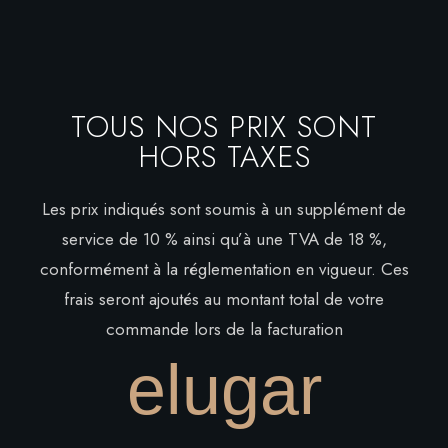
Bulles
Coupe de Vins Rouges
Vins
Coupes de Vin Blanc
Coupes de Vins
Coupe de Vins Roses
Coupe de Vins Rouges
Coupe de Prosecco
TOUS NOS PRIX SONT
Coupes de Vin Blanc
Vins Rouges Français
HORS TAXES
Coupe de Vins Roses
Vins Blancs Français
Coupe de Prosecco
French Rose Wines
Les prix indiqués sont soumis à un supplément de
Vins Rouges Français
French Champagnes
service de 10 % ainsi qu’à une TVA de 18 %,
Vins Blancs Français
Italian Wines
conformément à la réglementation en vigueur. Ces
French Rose Wines
Italian White Wines
frais seront ajoutés au montant total de votre
French Champagnes
Italian Proseccos
commande lors de la facturation
Italian Wines
Latin America Wines
elugar
Italian White Wines
Spanish Wines
Italian Proseccos
Drink
Latin America Wines
Bieres