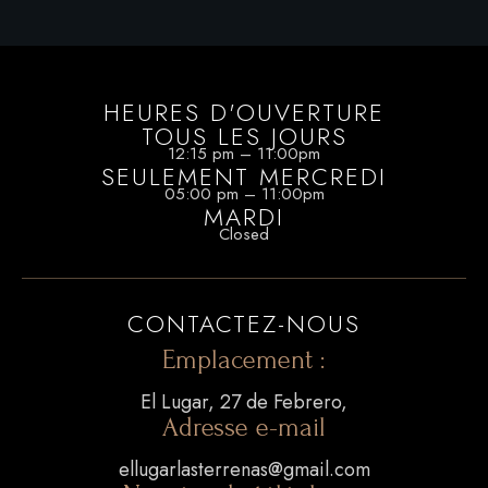
Vins Blancs Français
Alcohol
French Rose Wines
Aperitifs
French Champagnes
Cocktail Rum
HEURES D'OUVERTURE
Italian Wines
les Cognacs
TOUS LES JOURS
Italian White Wines
12:15 pm – 11:00pm
Whisky
SEULEMENT MERCREDI
Italian Proseccos
Vodkas
05:00 pm – 11:00pm
MARDI
Latin America Wines
Gins
Closed
Spanish Wines
Tequila
Drink
Crèmes et Liqueurs
Bieres
CONTACTEZ-NOUS
Softs
Alcohol
Eaux
Emplacement :
Aperitifs
Jus de Fruits Frais
El Lugar, 27 de Febrero,
Cocktail Rum
sodas
Adresse e-mail
les Cognacs
Café et Thé
ellugarlasterrenas@gmail.com
Whisky