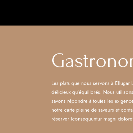
Gastrono
Les plats que nous servons à Ellugar L
délicieux qu’équilibrés. Nous utilisons
savons répondre à toutes les exigenc
notre carte pleine de saveurs et conta
réserver !consequuntur magni dolores