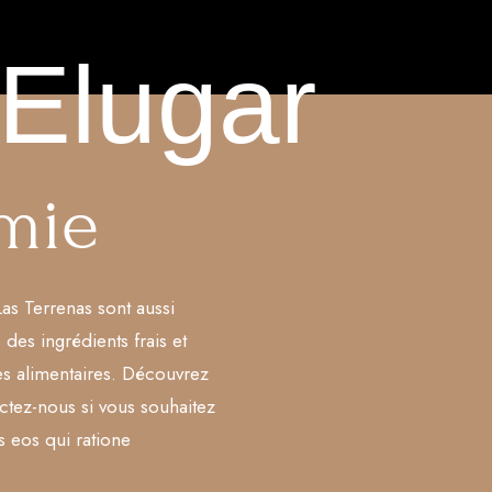
Elugar
mie
as Terrenas sont aussi
 des ingrédients frais et
es alimentaires. Découvrez
ctez-nous si vous souhaitez
 eos qui ratione