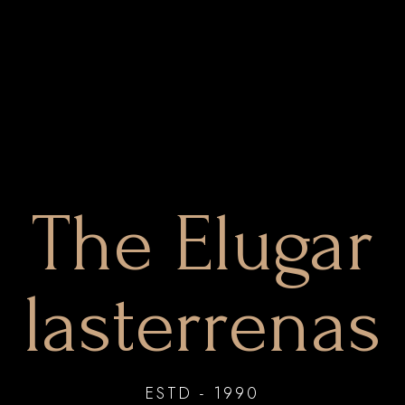
MARDI:Closed
CONTACTEZ-NOUS
+1 849 248 2580
ellugarlasterrenas@gmail.c
The Elugar
lasterrenas
ESTD - 1990