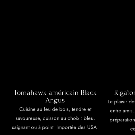
Drink
Bieres
Alcohol
Aperitifs
Cocktail Rum
les Cognacs
Whisky
Vodkas
Gins
Tequila
Tomahawk américain Black
Rigato
Crèmes et Liqueurs
Angus
Le plaisir d
Softs
Cuisine au feu de bois, tendre et
entre amis
Eaux
savoureuse, cuisson au choix : bleu,
préparation
Jus de Fruits Frais
saignant ou à point. Importée des USA.
ce
sodas