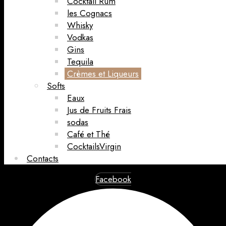
Cocktail Rum
les Cognacs
Whisky
Vodkas
Gins
Tequila
Crèmes et Liqueurs
Softs
Eaux
Jus de Fruits Frais
sodas
Café et Thé
CocktailsVirgin​
Contacts
Facebook