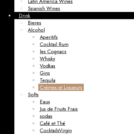
Latin America Wines
Spanish Wines
Drink
Bieres
Alcohol
Aperitifs
Cocktail Rum
les Cognacs
Whisky
Vodkas
Gins
Tequila
Crèmes et Liqueurs
Softs
Eaux
Jus de Fruits Frais
sodas
Café et Thé
CocktailsVirgin​