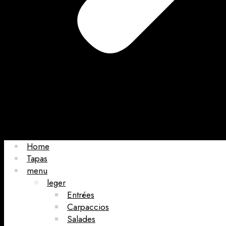
Home
Tapas
menu
leger
Entrées
Carpaccios
Salades