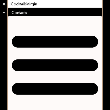
CocktailsVirgin​
Contacts