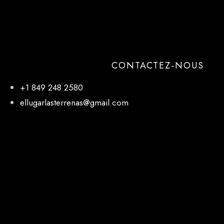
CONTACTEZ-NOUS
+1 849 248 2580
ellugarlasterrenas@gmail.com
NOTRE EMPLACEMENT
El Lugar, 27 de Febrero, Las Terrenas 32000