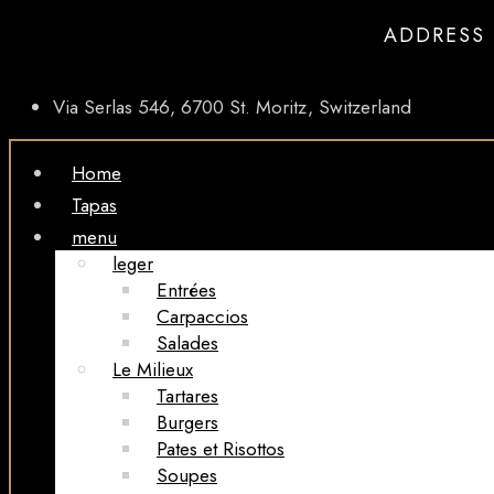
ADDRESS
Via Serlas 546, 6700 St. Moritz, Switzerland
Home
Tapas
menu
leger
Entrées
Carpaccios
Salades
Le Milieux
Tartares
Burgers
Pates et Risottos
Soupes