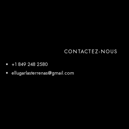
CONTACTEZ-NOUS
+1 849 248 2580
ellugarlasterrenas@gmail.com
NOTRE EMPLACEMENT
El Lugar, 27 de Febrero, Las Terrenas 32000