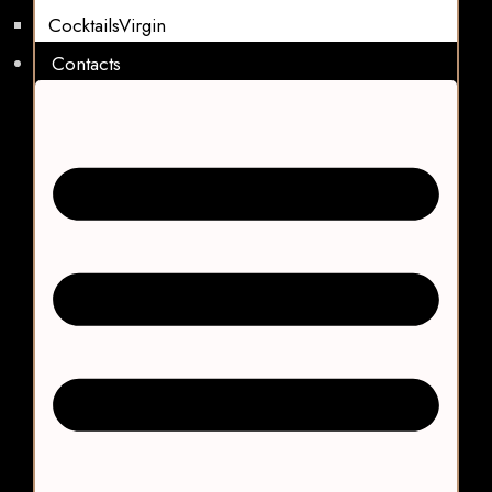
CocktailsVirgin​
Contacts