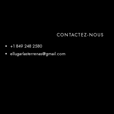
CONTACTEZ-NOUS
+1 849 248 2580
ellugarlasterrenas@gmail.com
NOTRE EMPLACEMENT
El Lugar, 27 de Febrero, Las Terrenas 32000