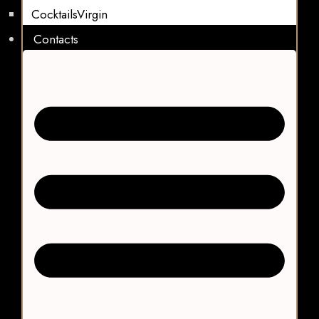
CocktailsVirgin​
Contacts