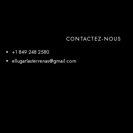
CONTACTEZ-NOUS
+1 849 248 2580
ellugarlasterrenas@gmail.com
NOTRE EMPLACEMENT
El Lugar, 27 de Febrero, Las Terrenas 32000