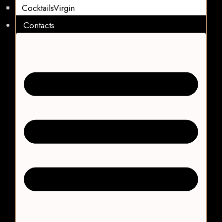
CocktailsVirgin​
Contacts