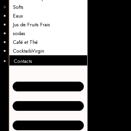
Softs
Eaux
Jus de Fruits Frais
sodas
Café et Thé
CocktailsVirgin​
Contacts