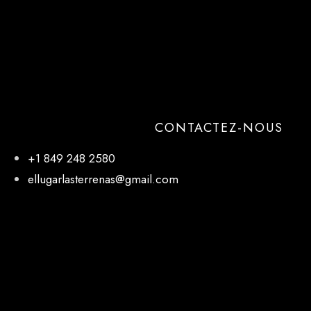
CONTACTEZ-NOUS
+1 849 248 2580
ellugarlasterrenas@gmail.com
NOTRE EMPLACEMENT
El Lugar, 27 de Febrero, Las Terrenas 32000