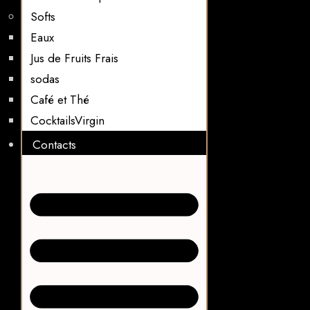
Softs
Eaux
Jus de Fruits Frais
sodas
Café et Thé
CocktailsVirgin​
Contacts