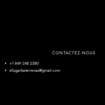
CONTACTEZ-NOUS
+1 849 248 2580
ellugarlasterrenas@gmail.com
NOTRE EMPLACEMENT
El Lugar, 27 de Febrero, Las Terrenas 32000