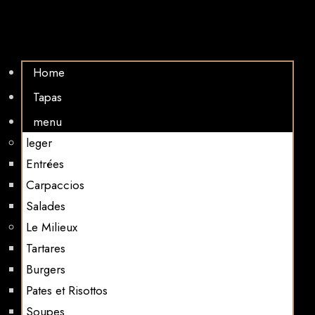
Home
Tapas
menu
leger
Entrées
Carpaccios
Salades
Le Milieux
Tartares
Burgers
Pates et Risottos
Soupes