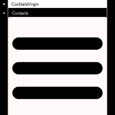
CocktailsVirgin​
Contacts