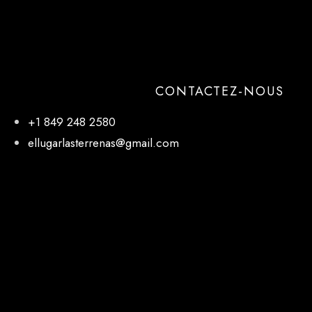
CONTACTEZ-NOUS
+1 849 248 2580
ellugarlasterrenas@gmail.com
NOTRE EMPLACEMENT
El Lugar, 27 de Febrero, Las Terrenas 32000