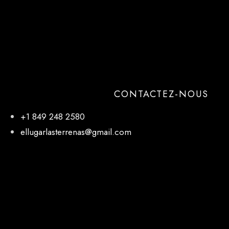
CONTACTEZ-NOUS
+1 849 248 2580
ellugarlasterrenas@gmail.com
NOTRE EMPLACEMENT
El Lugar, 27 de Febrero, Las Terrenas 32000