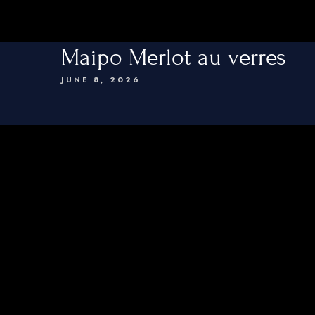
Maipo Merlot au verres
JUNE 8, 2026
Home
Tapas
menu
Cocktails
Vins
Drink
Contacts