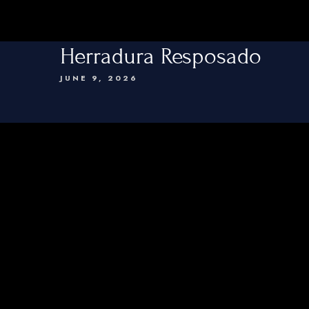
Herradura Resposado
JUNE 9, 2026
Home
Tapas
menu
Cocktails
Vins
Drink
Contacts