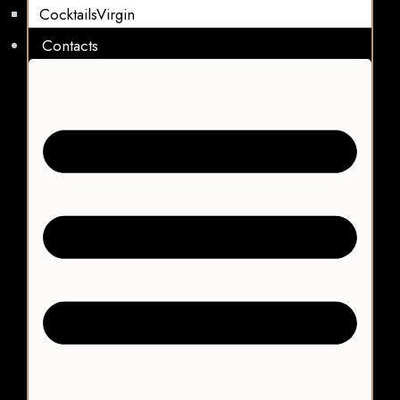
CocktailsVirgin​
Contacts