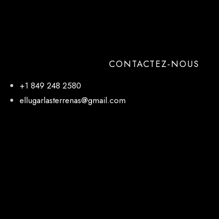
CONTACTEZ-NOUS
+1 849 248 2580
ellugarlasterrenas@gmail.com
NOTRE EMPLACEMENT
El Lugar, 27 de Febrero, Las Terrenas 32000