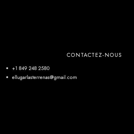
CONTACTEZ-NOUS
+1 849 248 2580
ellugarlasterrenas@gmail.com
NOTRE EMPLACEMENT
El Lugar, 27 de Febrero, Las Terrenas 32000