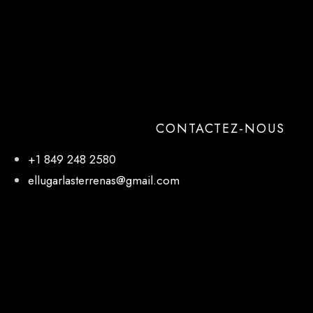
CONTACTEZ-NOUS
+1 849 248 2580
ellugarlasterrenas@gmail.com
NOTRE EMPLACEMENT
El Lugar, 27 de Febrero, Las Terrenas 32000