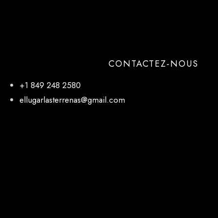
CONTACTEZ-NOUS
+1 849 248 2580
ellugarlasterrenas@gmail.com
NOTRE EMPLACEMENT
El Lugar, 27 de Febrero, Las Terrenas 32000