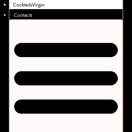
CocktailsVirgin​
Contacts