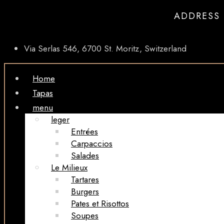
ADDRESS
Via Serlas 546, 6700 St. Moritz, Switzerland
Home
Tapas
menu
leger
Entrées
Carpaccios
Salades
Le Milieux
Tartares
Burgers
Pates et Risottos
Soupes