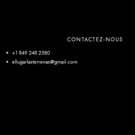
CONTACTEZ-NOUS
+1 849 248 2580
ellugarlasterrenas@gmail.com
NOTRE EMPLACEMENT
El Lugar, 27 de Febrero, Las Terrenas 32000