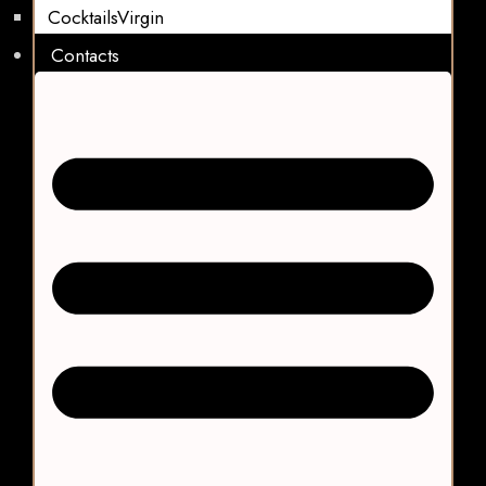
CocktailsVirgin​
Contacts