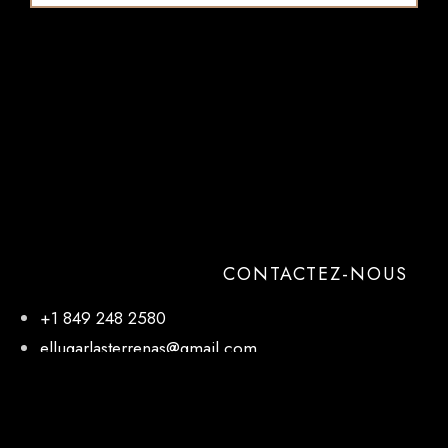
CONTACTEZ-NOUS
+1 849 248 2580
ellugarlasterrenas@gmail.com
NOTRE EMPLACEMENT
El Lugar, 27 de Febrero, Las Terrenas 32000