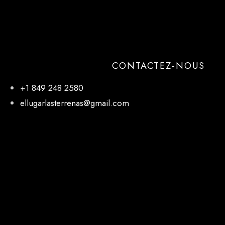
CONTACTEZ-NOUS
+1 849 248 2580
ellugarlasterrenas@gmail.com
NOTRE EMPLACEMENT
El Lugar, 27 de Febrero, Las Terrenas 32000