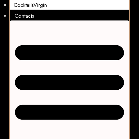
CocktailsVirgin​
Contacts