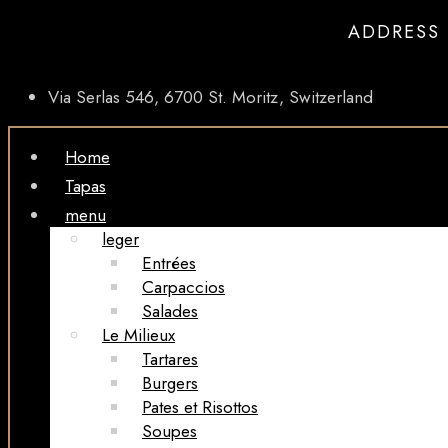
ADDRESS
Via Serlas 546, 6700 St. Moritz, Switzerland
Home
Tapas
menu
leger
Entrées
Carpaccios
Salades
Le Milieux
Tartares
Burgers
Pates et Risottos
Soupes