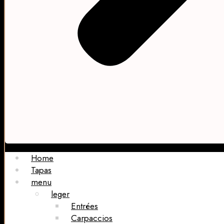
Home
Tapas
menu
leger
Entrées
Carpaccios