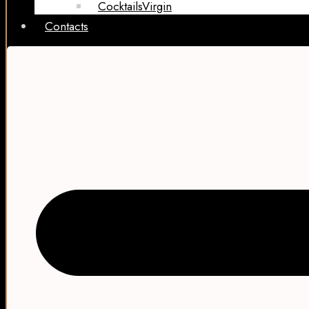
CocktailsVirgin​
Contacts