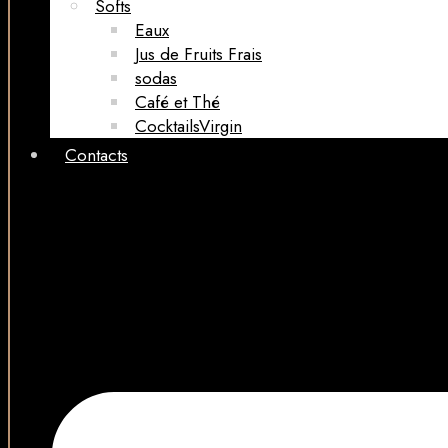
Softs
Eaux
Jus de Fruits Frais
sodas
Café et Thé
CocktailsVirgin​
Contacts