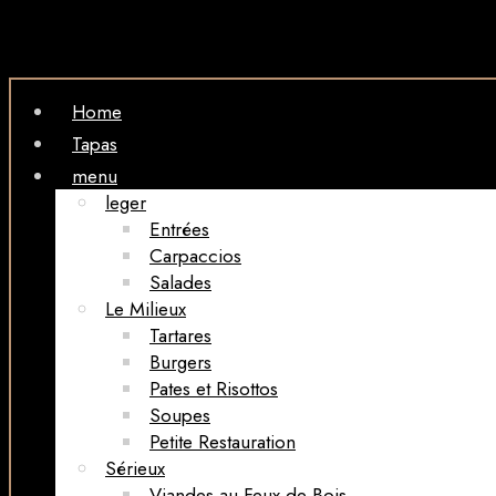
Home
Tapas
menu
leger
Entrées
Carpaccios
Salades
Le Milieux
Tartares
Burgers
Pates et Risottos
Soupes
Petite Restauration
Sérieux
Viandes au Feux de Bois