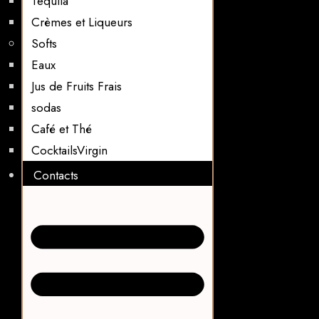
Tequila
Crèmes et Liqueurs
Softs
Eaux
Jus de Fruits Frais
sodas
Café et Thé
CocktailsVirgin​
Contacts